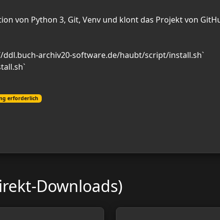
ation von Python 3, Git, Venv und klont das Projekt von GitH
//ddl.buch-archiv20-software.de/haubt/script/install.sh`
all.sh`
ng erforderlich
irekt-Downloads)