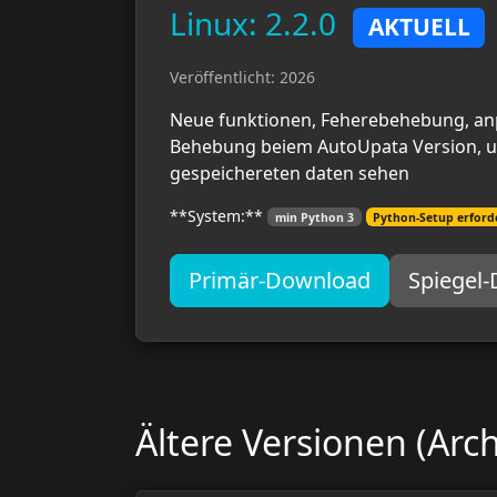
Linux: 2.2.0
AKTUELL
Veröffentlicht: 2026
Neue funktionen, Feherebehebung, a
Behebung beiem AutoUpata Version, u
gespeichereten daten sehen
**System:**
min Python 3
Python-Setup erforde
Primär-Download
Spiegel
Ältere Versionen (Arch