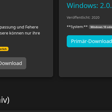
Windows: 2.0
Veröffentlicht: 2020
npassung und Fehere
**System:**
Windows 10 ode
sere können nur ihre
Primär-Download
rlich
-Download
iv)