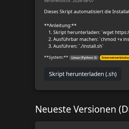
Veröffentlicht: 2026-08-07
Dieses Skript automatisiert die Install
**Anleitung:**
Skript herunterladen: `wget https:
Ausführbar machen: `chmod +x inst
Ausführen: `./install.sh`
**System:**
Linux (Python 3)
Internetverbindu
Skript herunterladen (.sh)
Neueste Versionen (D