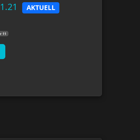
.1.21
AKTUELL
r 11